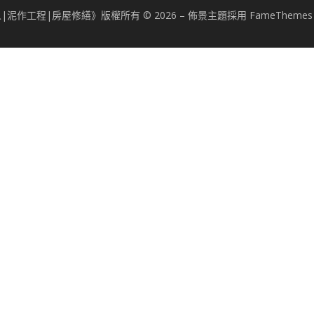
泥作工程|房屋修繕》版權所有 © 2026
–
佈景主題採用 FameTheme