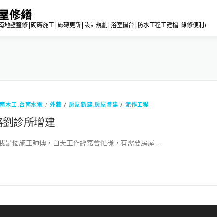
房屋修繕
地壁整修|砌磚施工|磁磚更新|設計規劃|浴室陽台|防水工程工建檔. 維修便利)
南木工.台南水電
/
外牆
/
房屋新建.房屋增建
/
泥作工程
路劉診所增建
我是個施工師傅，白天工作經常會忙碌，有需要房屋 …