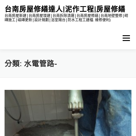
跳
台南房屋修繕達人|泥作工程|房屋修繕
至
主
台南房屋新建|台南房屋增建|台南拆除清運|台南房屋修繕|台南地壁整修|砌
磚施工|磁磚更新|設計規劃|浴室陽台|防水工程工建檔. 維修便利)
要
內
容
選單
分類:
水電管路-