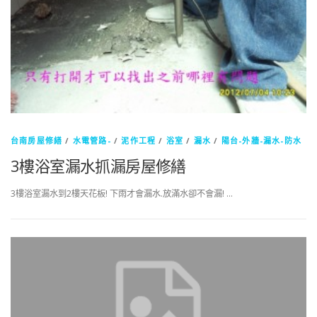
台南房屋修繕
/
水電管路-
/
泥作工程
/
浴室
/
漏水
/
陽台-外牆-漏水-防水
3樓浴室漏水抓漏房屋修繕
3樓浴室漏水到2樓天花板! 下雨才會漏水.放滿水卻不會漏! …