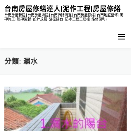
跳
台南房屋修繕達人|泥作工程|房屋修繕
至
主
台南房屋新建|台南房屋增建|台南拆除清運|台南房屋修繕|台南地壁整修|砌
磚施工|磁磚更新|設計規劃|浴室陽台|防水工程工建檔. 維修便利)
要
內
容
選單
分類:
漏水