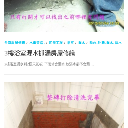
台南房屋修繕
/
水電管路-
/
泥作工程
/
浴室
/
漏水
/
陽台-外牆-漏水-防水
3樓浴室漏水抓漏房屋修繕
3樓浴室漏水到2樓天花板! 下雨才會漏水.放滿水卻不會漏! …