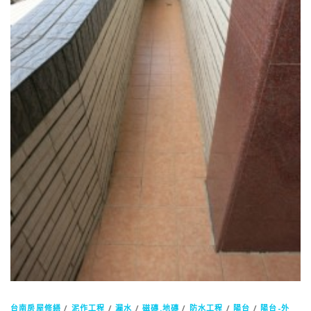
台南房屋修繕
/
泥作工程
/
漏水
/
磁磚.地磚
/
防水工程
/
陽台
/
陽台-外