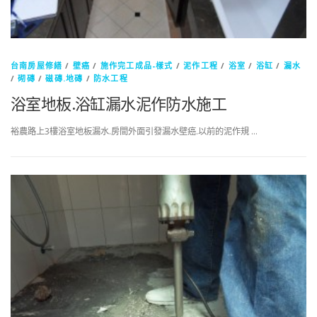
台南房屋修繕
/
壁癌
/
施作完工成品-樣式
/
泥作工程
/
浴室
/
浴缸
/
漏水
/
砌磚
/
磁磚.地磚
/
防水工程
浴室地板.浴缸漏水泥作防水施工
裕農路上3樓浴室地板漏水.房間外面引發漏水壁癌.以前的泥作規 …