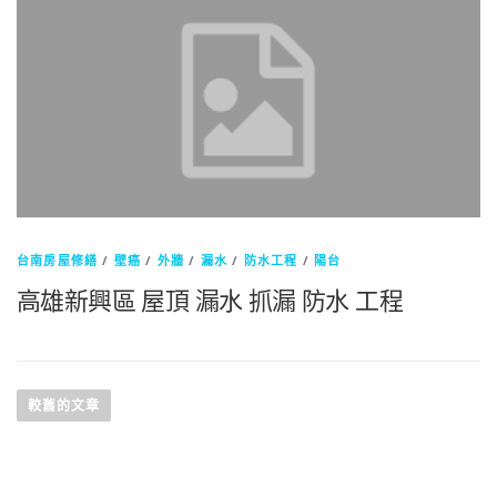
台南房屋修繕
/
壁癌
/
外牆
/
漏水
/
防水工程
/
陽台
高雄新興區 屋頂 漏水 抓漏 防水 工程
文
章
較舊的文章
導
覽