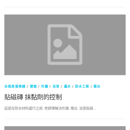
台南房屋修繕
/
壁癌
/
外牆
/
浴室
/
漏水
/
防水工程
/
陽台
貼磁磚 抹黏劑的控制
這是在防水材料盛行之前. 老師傅解決外牆. 陽台. 浴室貼磁 …