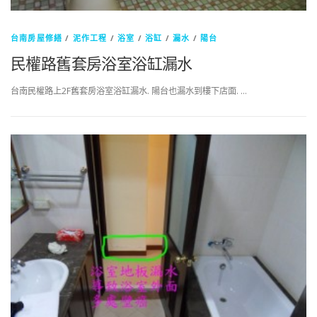
台南房屋修繕
/
泥作工程
/
浴室
/
浴缸
/
漏水
/
陽台
民權路舊套房浴室浴缸漏水
台南民權路上2F舊套房浴室浴缸漏水. 陽台也漏水到樓下店面. …