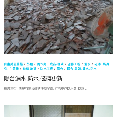
台南房屋修繕
/
外牆
/
施作完工成品-樣式
/
泥作工程
/
漏水
/
磁磚. 馬賽
克. 主題牆
/
磁磚.地磚
/
防水工程
/
陽台
/
陽台-外牆-漏水-防水
陽台漏水.防水.磁磚更新
裕農三街_ 四樓前陽台磁磚汙損發霉. 打除施作防水層. 防護 …