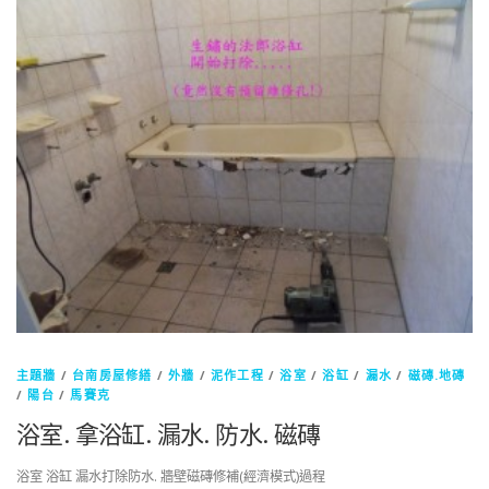
主題牆
/
台南房屋修繕
/
外牆
/
泥作工程
/
浴室
/
浴缸
/
漏水
/
磁磚.地磚
/
陽台
/
馬賽克
浴室. 拿浴缸. 漏水. 防水. 磁磚
浴室 浴缸 漏水打除防水. 牆壁磁磚修補(經濟模式)過程