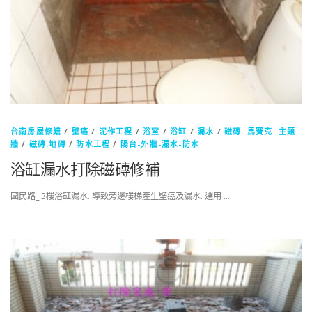
台南房屋修繕
/
壁癌
/
泥作工程
/
浴室
/
浴缸
/
漏水
/
磁磚. 馬賽克. 主題
牆
/
磁磚.地磚
/
防水工程
/
陽台-外牆-漏水-防水
浴缸漏水打除磁磚修補
國民路_ 3樓浴缸漏水. 導致旁邊樓梯產生壁癌及漏水. 選用 …