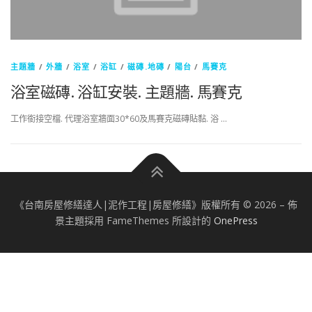
主題牆
/
外牆
/
浴室
/
浴缸
/
磁磚.地磚
/
陽台
/
馬賽克
浴室磁磚. 浴缸安裝. 主題牆. 馬賽克
工作銜接空檔. 代理浴室牆面30*60及馬賽克磁磚貼黏. 浴 …
《台南房屋修繕達人|泥作工程|房屋修繕》版權所有 © 2026
–
佈
景主題採用 FameThemes 所設計的
OnePress