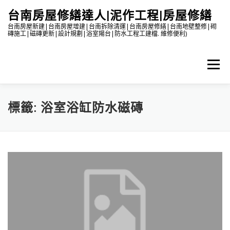
跳
台南房屋修繕達人|泥作工程|房屋修繕
至
主
台南房屋新建|台南房屋增建|台南拆除清運|台南房屋修繕|台南地壁整修|砌
磚施工|磁磚更新|設計規劃|浴室陽台|防水工程工建檔. 維修便利)
要
內
容
選單
標籤:
浴室浴缸防水磁磚