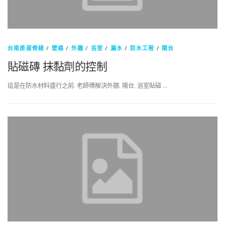
台南房屋修繕
/
壁癌
/
外牆
/
浴室
/
漏水
/
防水工程
/
陽台
貼磁磚 抹黏劑的控制
這是在防水材料盛行之前. 老師傅解決外牆. 陽台. 浴室貼磁 …