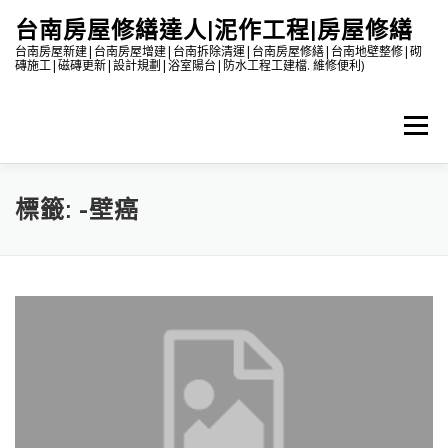
跳
台南房屋修繕達人|泥作工程|房屋修繕
至
主
台南房屋新建|台南房屋增建|台南拆除清運|台南房屋修繕|台南地壁整修|砌
磚施工|磁磚更新|設計規劃|浴室陽台|防水工程工建檔. 維修便利)
要
內
容
選單
標籤:
-壁癌